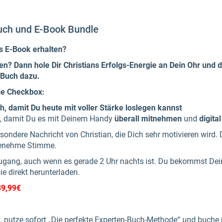
uch und E-Book Bundle
ls E-Book erhalten?
en?
Dann hole Dir Christians Erfolgs-Energie an Dein Ohr und
 Buch dazu.
die Checkbox:
h, damit Du heute
mit voller
Stärke
loslegen kannst
, damit Du es mit Deinem Handy
überall mitnehmen
und
digita
ndere Nachricht von Christian, die Dich sehr motivieren wird. D
genehme Stimme.
 Zugang, auch wenn es gerade 2 Uhr nachts ist. Du bekommst De
ie direkt herunterladen.
39,99€
it, nutze sofort „Die perfekte Experten-Buch-Methode“ und buche 