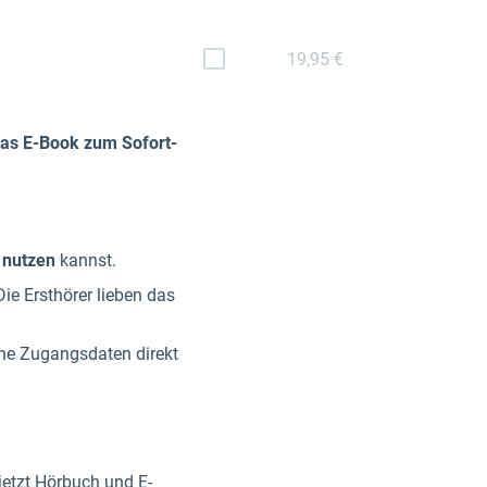
19,95 €
 das E-Book zum Sofort-
l nutzen
kannst.
ie Ersthörer lieben das
ine Zugangsdaten direkt
jetzt Hörbuch und E-