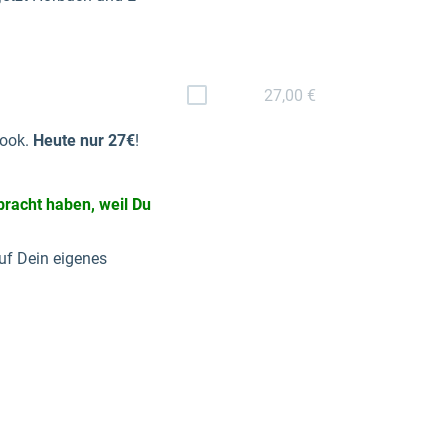
27,00 €
book.
Heute nur 27€
!
bracht haben, weil Du
uf Dein eigenes