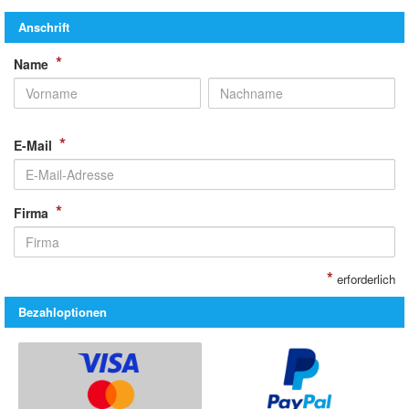
Anschrift
*
Name
*
E-Mail
*
Firma
*
erforderlich
Bezahloptionen