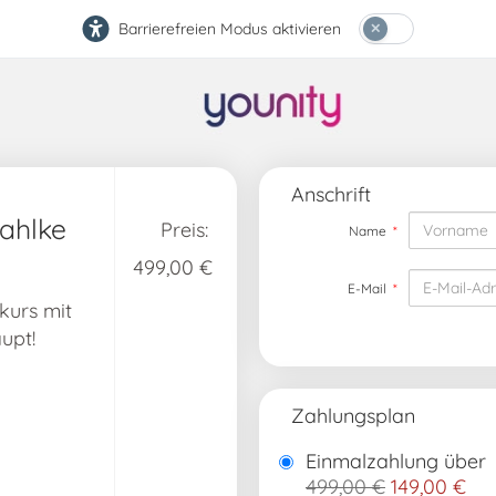
Barrierefreien Modus aktivieren
Anschrift
Dahlke
Name
*
499,00 €
E-Mail
*
ekurs mit
upt!
Zahlungsplan
Einmalzahlung über
499,00 €
149,00 €