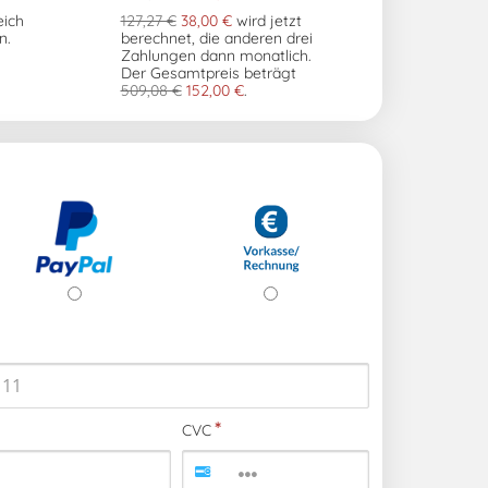
eich
127,27 €
38,00 €
wird jetzt
n.
berechnet, die anderen drei
Zahlungen dann monatlich.
Der Gesamtpreis beträgt
509,08 €
152,00 €
.
CVC