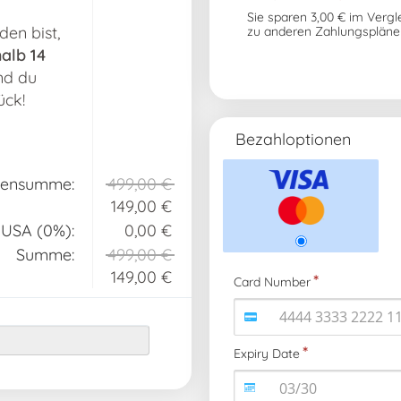
Sie sparen
3,00 €
im Vergl
en bist,
zu anderen Zahlungspläne
alb 14
nd du
ück!
Bezahloptionen
hensumme
:
499,00 €
149,00 €
 USA (0%)
:
0,00 €
Summe
:
499,00 €
149,00 €
Card Number
Expiry Date