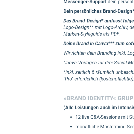
Messenger-Support
dein persönl
Dein persönliches Brand-Design*
Das Brand-Design* umfasst folge
Logo-Design** mit Logo-Archiv,
de
Marken-Styleguide als PDF.
Deine Brand in Canva*** zum sofo
Wir richten dein Branding inkl. Lo
Canva-Vorlagen für drei Social-M
*inkl. zeitlich & räumlich unbesc
"Pro" erforderlich (kostenpflichtig)
»BRAND IDENTITY«
GRUP
(Alle Leistungen auch im Intens
12 live Q&A-Sessions mit Ste
monatliche Mastermind-Ses