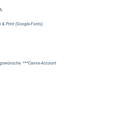
i.
 & Print (Google-Fonts).
erungswünsche. ***Canva-Account