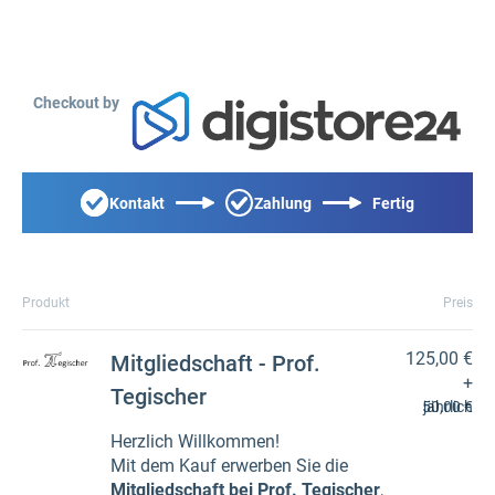
Checkout by
Kontakt
Zahlung
Fertig
Produkt
Preis
125,00 €
Mitgliedschaft - Prof.
+
Tegischer
50,00 €
jährlich
Herzlich Willkommen!
Mit dem Kauf erwerben Sie die
Mitgliedschaft bei Prof. Tegischer
,