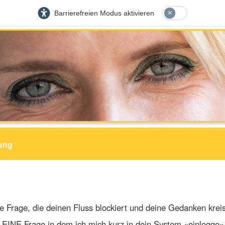
Barrierefreien Modus aktivieren
ung
e Frage, die deinen Fluss blockiert und deine Gedanken krei
e EINE Frage in dem ich mich kurz in dein System «einlogge»,