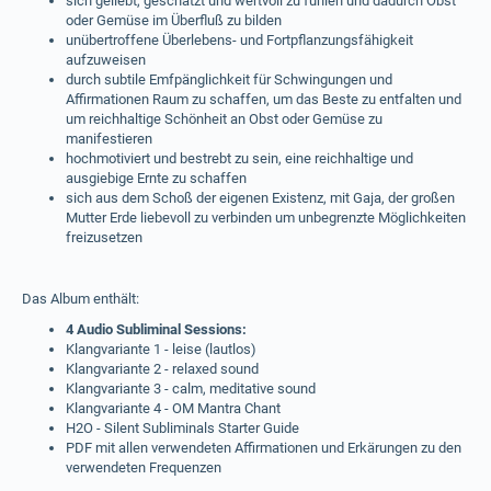
sich geliebt, geschätzt und wertvoll zu fühlen und dadurch Obst
oder Gemüse im Überfluß zu bilden
unübertroffene Überlebens- und Fortpflanzungsfähigkeit
aufzuweisen
durch subtile Emfpänglichkeit für Schwingungen und
Affirmationen Raum zu schaffen, um das Beste zu entfalten und
um reichhaltige Schönheit an Obst oder Gemüse zu
manifestieren
hochmotiviert und bestrebt zu sein, eine reichhaltige und
ausgiebige Ernte zu schaffen
sich aus dem Schoß der eigenen Existenz, mit Gaja, der großen
Mutter Erde liebevoll zu verbinden um unbegrenzte Möglichkeiten
freizusetzen
Das Album enthält:
4 Audio Subliminal Sessions:
Klangvariante 1 - leise (lautlos)
Klangvariante 2 - relaxed sound
Klangvariante 3 - calm, meditative sound
Klangvariante 4 - OM Mantra Chant
H2O - Silent Subliminals Starter Guide
PDF mit allen verwendeten Affirmationen und Erkärungen zu den
verwendeten Frequenzen