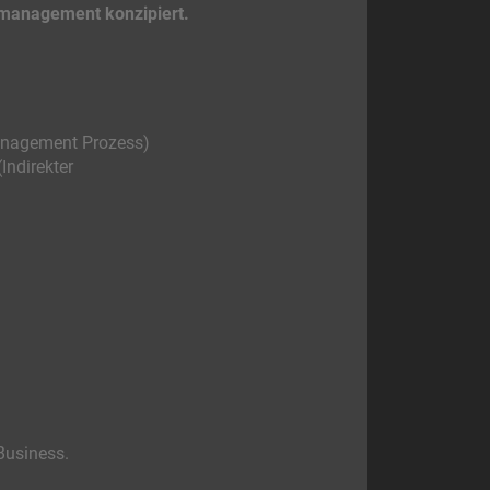
emanagement konzipiert.
management Prozess)
Indirekter
 Business.