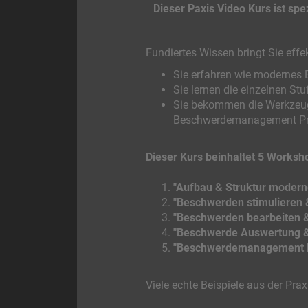
Dieser Paxis Video Kurs ist s
Fundiertes Wissen bringt Sie effek
Sie erfahren wie modernes
Sie lernen die einzelnen 
Sie bekommen die Werkzeuge
Beschwerdemanagement P
Dieser Kurs beinhaltet 5 Worksh
"Aufbau & Struktur mode
"Beschwerden stimulieren
"Beschwerden bearbeiten &
"Beschwerde Auswertung & 
"Beschwerdemanagement Re
Viele echte Beispiele aus der Prax