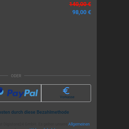
140,00 €
98,00 €
ODER
Vorkasse
osten durch diese Bezahlmethode
st Digistore24 GmbH. Es gelten unsere
Allgemeinen