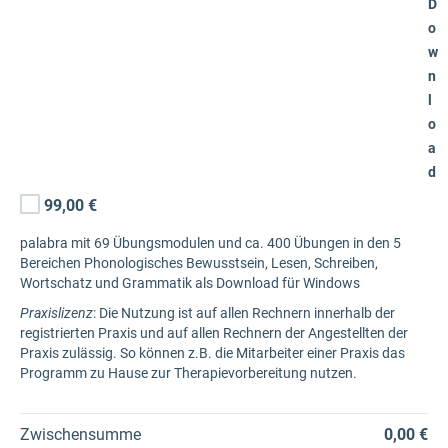
D
o
w
n
l
o
a
d
99,00 €
palabra mit 69 Übungsmodulen und ca. 400 Übungen in den 5
Bereichen Phonologisches Bewusstsein, Lesen, Schreiben,
Wortschatz und Grammatik als Download für Windows
Praxislizenz
: Die Nutzung ist auf allen Rechnern innerhalb der
registrierten Praxis und auf allen Rechnern der Angestellten der
Praxis zulässig. So können z.B. die Mitarbeiter einer Praxis das
Programm zu Hause zur Therapievorbereitung nutzen.
Zwischensumme
0,00 €