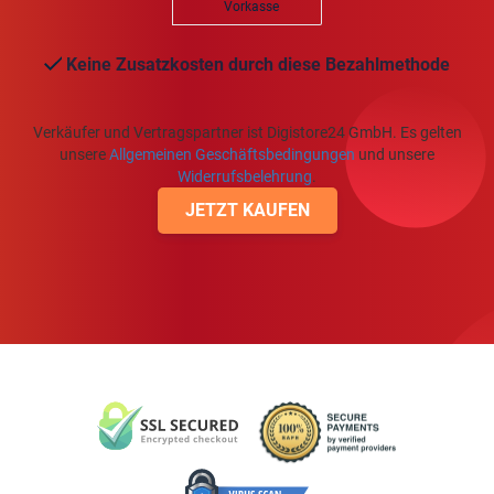
Vorkasse
Keine Zusatzkosten durch diese Bezahlmethode
Verkäufer und Vertragspartner ist Digistore24 GmbH. Es gelten
unsere
Allgemeinen Geschäftsbedingungen
und unsere
Widerrufsbelehrung
.
JETZT KAUFEN