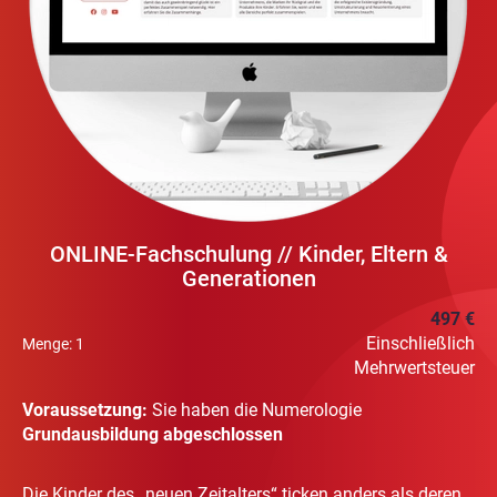
ONLINE-Fachschulung // Kinder, Eltern &
Generationen
497 €
Einschließlich
Menge:
1
Mehrwertsteuer
Voraussetzung:
Sie haben die Numerologie
Grundausbildung abgeschlossen
Die Kinder des „neuen Zeitalters“ ticken anders als deren