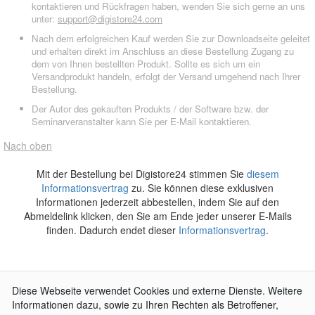
kontaktieren und Rückfragen haben, wenden Sie sich gerne an uns
unter:
support@digistore24.com
Nach dem erfolgreichen Kauf werden Sie zur Downloadseite geleitet
und erhalten direkt im Anschluss an diese Bestellung Zugang zu
dem von Ihnen bestellten Produkt. Sollte es sich um ein
Versandprodukt handeln, erfolgt der Versand umgehend nach Ihrer
Bestellung.
Der Autor des gekauften Produkts / der Software bzw. der
Seminarveranstalter kann Sie per E-Mail kontaktieren.
Nach oben
Mit der Bestellung bei Digistore24 stimmen Sie
diesem
Informationsvertrag
zu. Sie können diese exklusiven
Informationen jederzeit abbestellen, indem Sie auf den
Abmeldelink klicken, den Sie am Ende jeder unserer E-Mails
finden. Dadurch endet dieser
Informationsvertrag
.
AGB
Impressum
Widerrufsbelehrung
Datenschutzerklärung
Kontakt