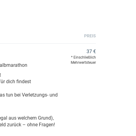
PREIS
37 €
Einschließlich
Mehrwertsteuer
 Halbmarathon
t
für dich findest
as tun bei Verletzungs- und
(egal aus welchem Grund),
eld zurück – ohne Fragen!