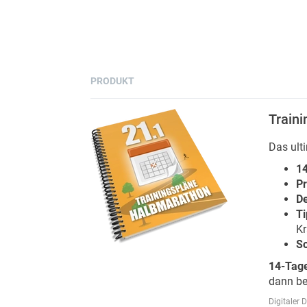
PRODUKT
Train
Das ult
14
Pr
De
Ti
Kr
So
14-Tage
dann be
Digitaler 