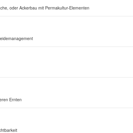
Fläche, oder Ackerbau mit Permakultur-Elementen
s Weidemanagement
eren Ernten
htbarkeit