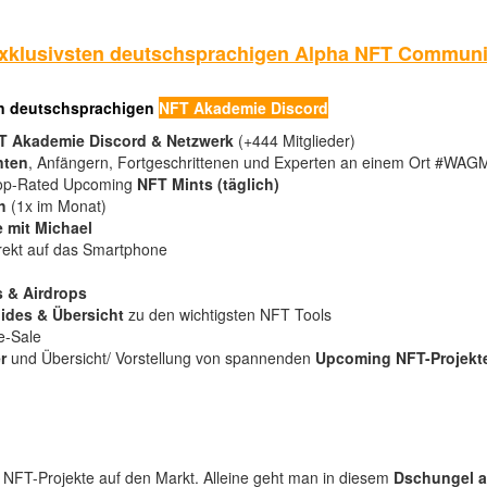
 exklusivsten deutschsprachigen Alpha NFT Commu
en deutschsprachigen
NFT Akademie Discord
T Akademie Discord & Netzwerk
(+444 Mitglieder)
nten
, Anfängern, Fortgeschrittenen und Experten an einem Ort #WAG
op-Rated Upcoming
NFT
Mints (täglich)
h
(1x im Monat)
 mit Michael
rekt auf das Smartphone
s & Airdrops
ides & Übersicht
zu den wichtigsten NFT Tools
e-Sale
r
und Übersicht/ Vorstellung von spannenden
Upcoming NFT-Projekt
NFT-Projekte auf den Markt. Alleine geht man in diesem
Dschungel a