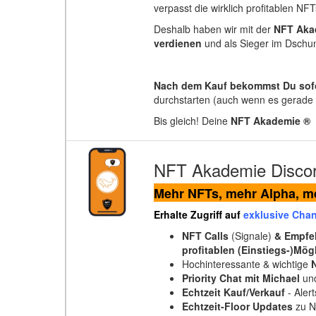
verpasst die wirklich profitablen NFT
Deshalb haben wir mit der
NFT Aka
verdienen
und als Sieger im Dschu
Nach dem Kauf bekommst Du sofo
durchstarten (auch wenn es gerade 3
Bis gleich! Deine
NFT Akademie ®
NFT Akademie Discor
Mehr NFTs, mehr Alpha, 
Erhalte Zugriff auf
exklusive Cha
NFT Calls
(Signale)
& Empfe
profitablen (Einstiegs-)Mög
Hochinteressante & wichtige
Priority Chat
mit Michael
und
Echtzeit Kauf/Verkauf
- Aler
Echtzeit-Floor Updates
zu N