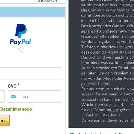
erforderlich
CVC
e Bezahlmethode
ßen