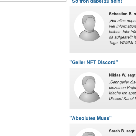
"So froh dabei zu sein!"
Sebastian B. s
„
Hat alles supe
viel Informatio
halbes Jahr frü
da aufgestellt
Tage. WAGMI 
"Geiler NFT Discord"
Niklas W. sagt
„
Sehr geiler di
einzelnen Proje
Mache ich spät
Discord Kanal 
"Absolutes Muss"
Sarah B. sagt
: