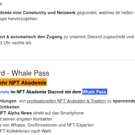
s.
demie eine Community und Netzwerk
gegründet, welches dir helfen 
ngel hervorzugehen.
rt & automatisch den Zugang
zu unserem Discord zugeschickt und k
 Uhr nachts ist).
d - Whale Pass
mehr NFT Akademie
nnels
im NFT Akademie Discord mit dem
Whale Pass
hlungen
von
professionellen NFT Analysten & Tradern
zu
spannende
lichkeiten
NFT Alpha News
direkt auf das Smartphone
 seinen engsten Kontakten
ts von Whales, Großinvestoren und NFT-Experten
FT-Kollektionen nach Wahl