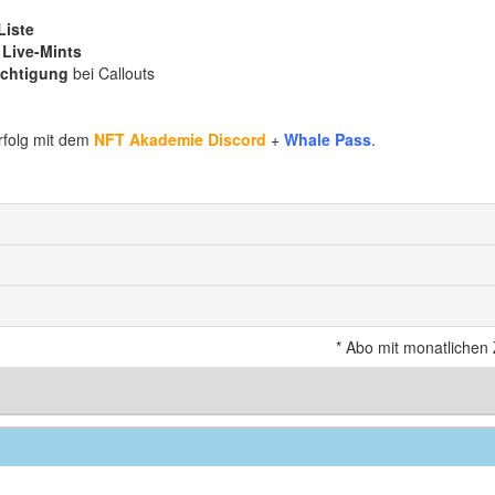
Liste
n
Live-Mints
ichtigung
bei Callouts
rfolg mit dem
NFT Akademie Discord
+
Whale Pass
.
*
Abo mit monatlichen