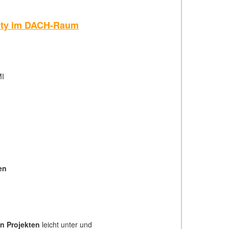
nity im DACH-Raum
MI
en
n Projekten
leicht unter und