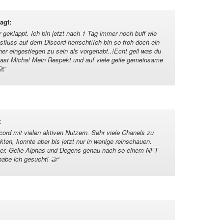
agt
:
r geklappt. Ich bin jetzt nach 1 Tag immer noch buff wie
nsfluss auf dem Discord herrscht!Ich bin so froh doch ein
her eingestiegen zu sein als vorgehabt..!Echt geil was du
 hast Micha! Mein Respekt und auf viele geile gemeinsame
🚀
“
:
scord mit vielen aktiven Nutzern. Sehr viele Chanels zu
kten, konnte aber bis jetzt nur in wenige reinschauen.
er. Geile Alphas und Degens genau nach so einem NFT
habe ich gesucht! 🤝
“