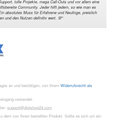
Support, tolle Projekte, mega Call-Outs und vor allem eine
hilfsbereite Community. Jeder hilft jedem, so wie man es
in absolutes Muss für Erfahrene und Neulinge, preislich
en und den Nutzen definitiv wert. 💯
“
rages an und bestätigen, von Ihrem
Widerrufsrecht als
seingang versendet.
ter:
support@digistore24.com
u dem von Ihnen bestellten Produkt. Sollte es sich um ein