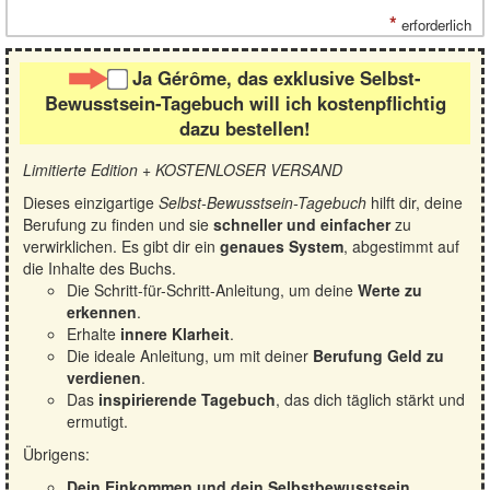
*
erforderlich
Ja Gérôme, das exklusive Selbst-
Bewusstsein-Tagebuch will ich kostenpflichtig
dazu bestellen!
Limitierte Edition + KOSTENLOSER VERSAND
Dieses einzigartige
Selbst-Bewusstsein-Tagebuch
hilft dir, deine
Berufung zu finden und sie
schneller und einfacher
zu
verwirklichen. Es gibt dir ein
genaues System
, abgestimmt auf
die Inhalte des Buchs.
Die Schritt-für-Schritt-Anleitung, um deine
Werte zu
erkennen
.
Erhalte
innere Klarheit
.
Die ideale Anleitung, um mit deiner
Berufung Geld zu
verdienen
.
Das
inspirierende Tagebuch
, das dich täglich stärkt und
ermutigt.
Übrigens:
Dein Einkommen und dein Selbstbewusstsein