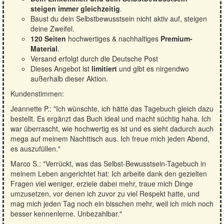
steigen immer gleichzeitig
.
Baust du dein Selbstbewusstsein nicht aktiv auf, steigen
deine Zweifel.
120 Seiten
hochwertiges & nachhaltiges
Premium-
Material
.
Versand erfolgt durch die Deutsche Post
Dieses Angebot ist
limitiert
und gibt es nirgendwo
außerhalb dieser Aktion.
Kundenstimmen:
Jeannette P.: "Ich wünschte, ich hätte das Tagebuch gleich dazu
bestellt. Es ergänzt das Buch ideal und macht süchtig haha. Ich
war überrascht, wie hochwertig es ist und es sieht dadurch auch
mega auf meinem Nachttisch aus. Ich freue mich jeden Abend,
es auszufüllen."
Marco S.: "Verrückt, was das Selbst-Bewusstsein-Tagebuch in
meinem Leben angerichtet hat: Ich arbeite dank den gezielten
Fragen viel weniger, erziele dabei mehr, traue mich Dinge
umzusetzen, vor denen ich zuvor zu viel Respekt hatte, und
mag mich jeden Tag noch ein bisschen mehr, weil ich mich noch
besser kennenlerne. Unbezahlbar."