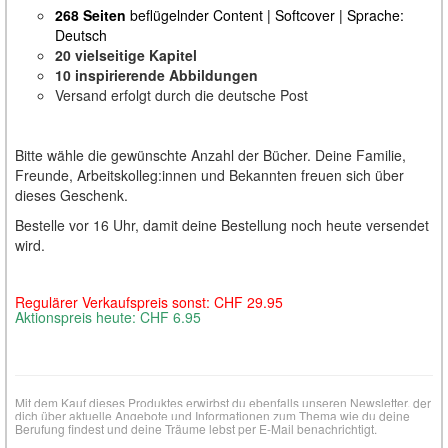
268 Seiten
beflügelnder Content | Softcover | Sprache:
Deutsch
20
vielseitige Kapitel
10
inspirierende Abbildungen
Versand erfolgt durch die deutsche Post
Bitte wähle die gewünschte Anzahl der Bücher. Deine Familie,
Freunde, Arbeitskolleg:innen und Bekannten freuen sich über
dieses Geschenk.
Bestelle vor 16 Uhr, damit deine Bestellung noch heute versendet
wird.
Regulärer Verkaufspreis sonst: CHF 29.95
Aktionspreis heute: CHF 6.95
Mit dem Kauf dieses Produktes erwirbst du ebenfalls unseren Newsletter, der
dich über aktuelle Angebote und Informationen zum Thema wie du deine
Berufung findest und deine Träume lebst per E-Mail benachrichtigt.