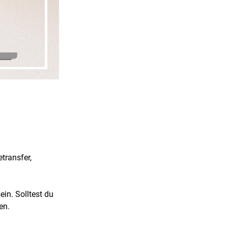
transfer,
in. Solltest du
en.