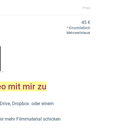
Preis
45 €
Einschließlich
Mehrwertsteuer
eo mit mir zu
eDrive, Dropbox oder einem
 mir mehr Filmmaterial schicken