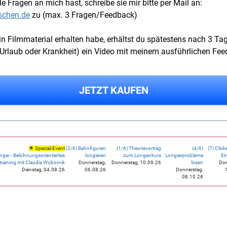
e Fragen an mich hast, schreibe sie mir bitte per Mail an:
schen.de
zu (max. 3 Fragen/Feedback)
n Filmmaterial erhalten habe, erhältst du spätestens nach 3 Ta
laub oder Krankheit) ein Video mit meinem ausführlichen Feed
JETZT KAUFEN
🌟 Spezial-Event
(3/6) Bahnfiguren
(1/6) Theorievortrag
(4/6)
(7) Click
ger - Belohnungsorientiertes
longieren
zum Longenkurs
Longierprobleme
Ei
training mit Claudia Wobornik
Donnerstag,
Donnerstag, 10.09.26
lösen
Don
Dienstag, 04.08.26
06.08.26
Donnerstag,
08.10.26