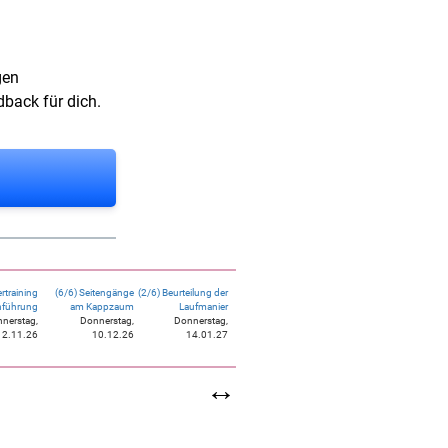
gen
back für dich.
ertraining
(6/6) Seitengänge
(2/6) Beurteilung der
nführung
am Kappzaum
Laufmanier
nerstag,
Donnerstag,
Donnerstag,
12.11.26
10.12.26
14.01.27
↔