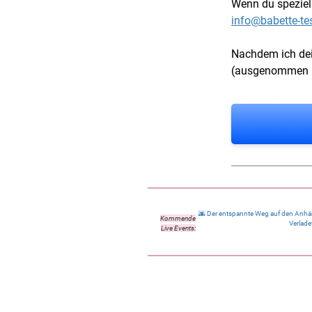
Wenn du speziell
info@babette-te
Nachdem ich dei
(ausgenommen Ur
🌆 Der entspannte Weg auf den Anhän
Kommende
Verlade
Live Events: