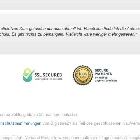
ffektiven Kurs gefunden der auch aktuell ist. Persönlich finde ich die Aufma
chuld. Es gibt nichts zu bemängeln. Vielleicht wäre weniger mehr gewesen.
“
n ab Zahlung bis zu 50 mal herunterladen.
enschutzbestimmungen
von Digistore24 als Teil des geschlossenen Kaufvert
 ausgeliefert. Versand-Produkte werden innerhalb von 7 Tagen nach Zahlung