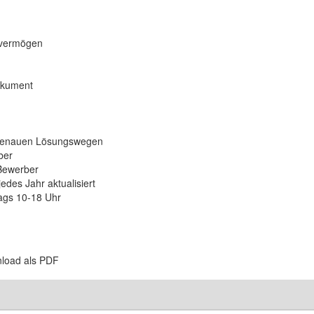
kvermögen
okument
 genauen Lösungswegen
ber
 Bewerber
jedes Jahr aktualisiert
tags 10-18 Uhr
nload als PDF