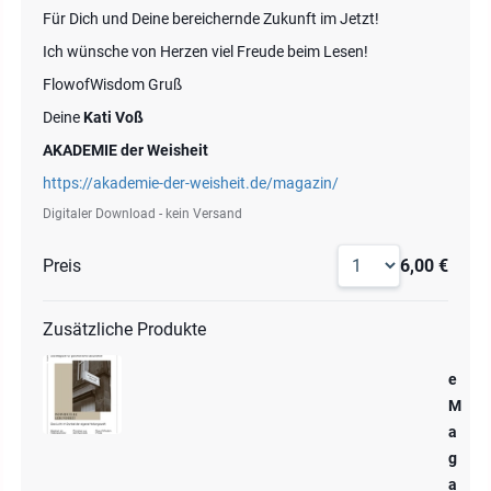
Für Dich und Deine bereichernde Zukunft im Jetzt!
Ich wünsche von Herzen viel Freude beim Lesen!
FlowofWisdom Gruß
Deine
Kati Voß
AKADEMIE der Weisheit
https://akademie-der-weisheit.de/magazin/
Digitaler Download - kein Versand
Preis
6,00 €
Zusätzliche Produkte
e
M
a
g
a