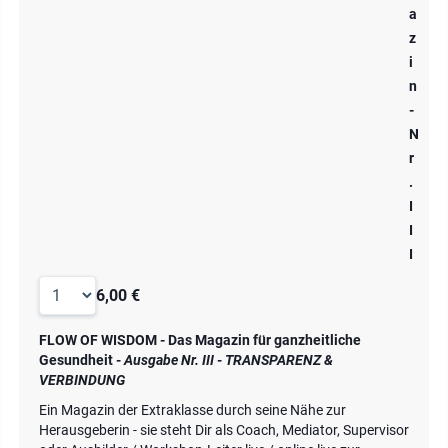
a
z
i
n
-
N
r
.
I
I
I
6,00 €
FLOW OF WISDOM - Das Magazin für ganzheitliche
Gesundheit
- Ausgabe Nr. III - TRANSPARENZ &
VERBINDUNG
Ein Magazin der Extraklasse durch seine Nähe zur
Herausgeberin - sie steht Dir als Coach, Mediator, Supervisor