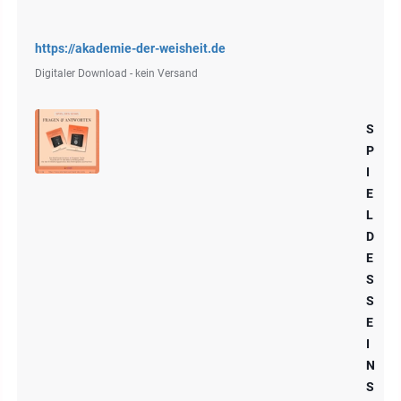
https://akademie-der-weisheit.de
Digitaler Download - kein Versand
S
P
I
E
L
D
E
S
S
E
I
N
S