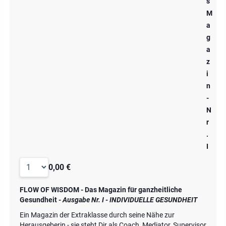
s
M
a
g
a
z
i
n
-
N
r
.
I
0,00 €
FLOW OF WISDOM - Das Magazin für ganzheitliche
Gesundheit
- Ausgabe Nr. I - INDIVIDUELLE GESUNDHEIT
Ein Magazin der Extraklasse durch seine Nähe zur
Herausgeberin - sie steht Dir als Coach, Mediator, Supervisor