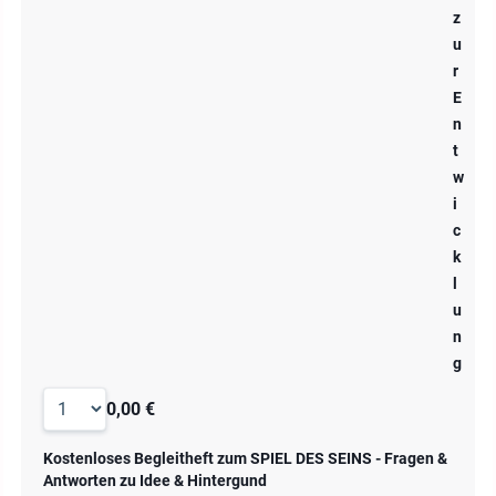
z
u
r
E
n
t
w
i
c
k
l
u
n
g
0,00 €
Kostenloses Begleitheft zum SPIEL DES SEINS - Fragen &
Antworten zu Idee & Hintergund