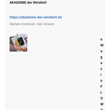
AKADEMIE der Weisheit
https://akademie-der-weisheit.de
Digitaler Download - kein Versand
e
M
a
g
a
z
i
n
F
L
O
W