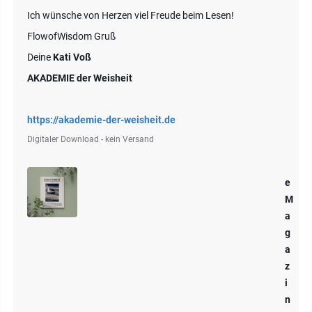
Ich wünsche von Herzen viel Freude beim Lesen!
FlowofWisdom Gruß
Deine
Kati Voß
AKADEMIE der Weisheit
https://akademie-der-weisheit.de
Digitaler Download - kein Versand
e
M
a
g
a
z
i
n