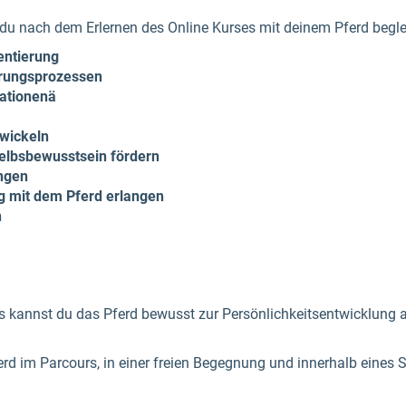
du nach dem Erlernen des Online Kurses mit deinem Pferd begle
entierung
erungsprozessen
uationenä
twickeln
elbsbewusstsein fördern
ngen
 mit dem Pferd erlangen
n
annst du das Pferd bewusst zur Persönlichkeitsentwicklung als
ferd im Parcours, in einer freien Begegnung und innerhalb eine