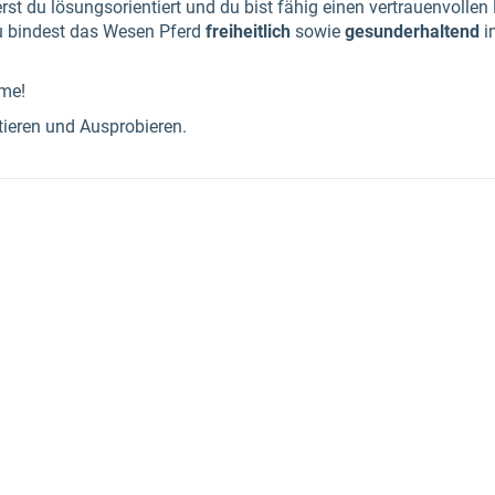
t du lösungsorientiert und du bist fähig einen vertrauenvollen
 bindest das Wesen Pferd
freiheitlich
sowie
gesunderhaltend
in
hme!
ieren und Ausprobieren.