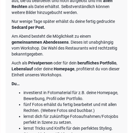
aus, die du bearbeitet und hoch aufgelöst und mit
allen
Rechten
als Datei erhältst. Selbstverständlich können
weitere Bilder hinzugebucht werden.
Nur wenige Tage später erhälst du deine fertig gedruckte
Sedcard per Post.
Am Abend besteht die Möglichkeit zu einem
gemeinsammen Abendessens
. Dieses ist unabghängig
vom Workshop. Die Wahl des Restaurants wird rechtzeitig
bekanntgegeben.
Auch als
Privatperson
oder für dein
berufliches Portfolio
,
Lebenslauf
oder deine
Homepage
, profitierst du von dieser
Einheit unseres Workshops.
Du…
investierst in Fotomaterial für z.B. deine Homepage,
Bewerbung, Profil oder Portfolio.
fünf Fotos erhälst du fertig bearbeitet und mit allen
Rechten. (Weitere Fotos sind buchbar.)
lernst dich für zukünftige Fotoaufnahmen/Fotojobs
perfekt in Szene zu setzen.
lernst Tricks und Kniffe für dein perfektes Styling.