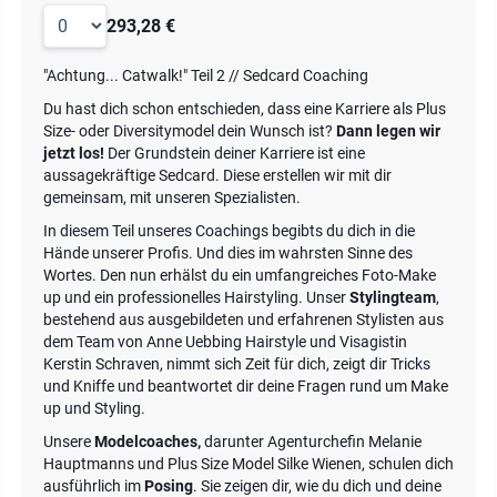
293,28 €
"Achtung... Catwalk!" Teil 2 // Sedcard Coaching
Du hast dich schon entschieden, dass eine Karriere als Plus
Size- oder Diversitymodel dein Wunsch ist?
Dann legen wir
jetzt los!
Der Grundstein deiner Karriere ist eine
aussagekräftige Sedcard. Diese erstellen wir mit dir
gemeinsam, mit unseren Spezialisten.
In diesem Teil unseres Coachings begibts du dich in die
Hände unserer Profis. Und dies im wahrsten Sinne des
Wortes. Den nun erhälst du ein umfangreiches Foto-Make
up und ein professionelles Hairstyling. Unser
Stylingteam
,
bestehend aus ausgebildeten und erfahrenen Stylisten aus
dem Team von Anne Uebbing Hairstyle und Visagistin
Kerstin Schraven, nimmt sich Zeit für dich, zeigt dir Tricks
und Kniffe und beantwortet dir deine Fragen rund um Make
up und Styling.
Unsere
Modelcoaches,
darunter Agenturchefin Melanie
Hauptmanns und Plus Size Model Silke Wienen, schulen dich
ausführlich im
Posing
. Sie zeigen dir, wie du dich und deine