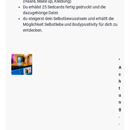
(Haare, Make up, Kleidung)
Du erhälst 25 Sedcards fertig gedruckt und die
dazugehörige Datei.
du steigerst dein Selbstbewusstsein und erhätlt die
Möglichkeit Selbstliebe und Bodypositivity für dich zu
entdecken.
"
A
c
h
t
u
n
g
.
.