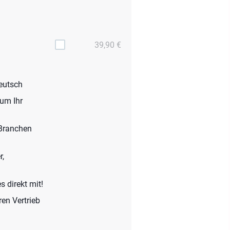
39,90 €
eutsch
 um Ihr
 Branchen
r,
 direkt mit!
en Vertrieb