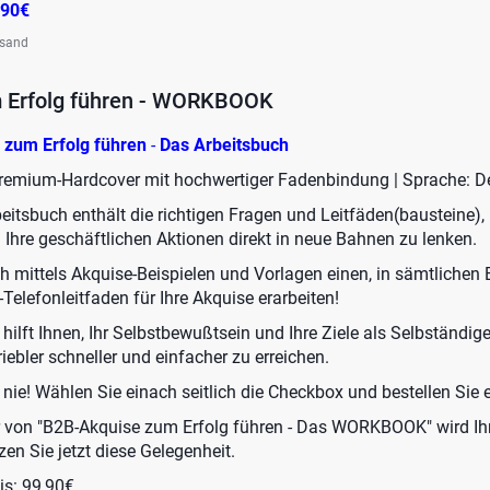
,90€
rsand
 Erfolg führen - WORKBOOK
 zum Erfolg führen
-
Das Arbeitsbuch
 Premium-Hardcover mit hochwertiger Fadenbindung | Sprache: D
beitsbuch enthält die richtigen Fragen und Leitfäden(bausteine),
Ihre geschäftlichen Aktionen direkt in neue Bahnen zu lenken.
 mittels Akquise-Beispielen und Vorlagen einen, in sämtlichen
Telefonleitfaden für Ihre Akquise erarbeiten!
lft Ihnen, Ihr Selbstbewußtsein und Ihre Ziele als Selbständige
ebler schneller und einfacher zu erreichen.
ie! Wählen Sie einach seitlich die Checkbox und bestellen Sie es
 von "B2B-Akquise zum Erfolg führen - Das WORKBOOK" wird Ihr
zen Sie jetzt diese Gelegenheit.
is: 99,90€