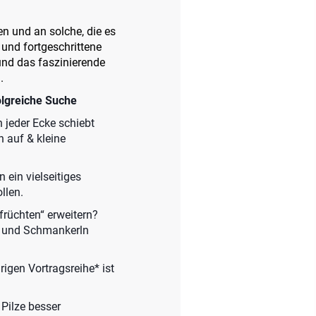
n und an solche, die es
 und fortgeschrittene
und das faszinierende
.
olgreiche Suche
n jeder Ecke schiebt
n auf & kleine
ein vielseitiges
llen.
rüchten“ erweitern?
en und Schmankerln
rigen Vortragsreihe* ist
 Pilze besser