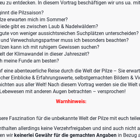
u zu entdecken. In diesem Vortrag beschäftigen wir uns ua. mi
nnt die Pilzsaison?
ilze erwarten mich im Sommer?
iede gibt es zwischen Laub & Nadelwäldern?
gute von weniger aussichtsreichen Suchplätzen unterscheiden?
e und Verwechslungspartner muss ich besonders beachten?
lzen kann ich mit ruhigem Gewissen suchen?
elt der Klimawandel in dieser Jahreszeit?
ich meine Funde am besten?
f eine abenteuerliche Reise durch die Welt der Pilze – Sie erwar
nlicher Einblicke & Erfahrungswerte, selbstgemachten Bildern & 
chten aus aller Welt! Nach diesem Vortrag werden sie die Welt
 Lebewesen mit anderen Augen betrachten – versprochen!
Warnhinweis:
sere Faszination für die unbekannte Welt der Pilze mit euch teil
thalten allerdings keine Verzehrfreigaben und sind auch nicht a
en wir
keinerlei Gewähr für die gemachten Angaben
in Bezug a