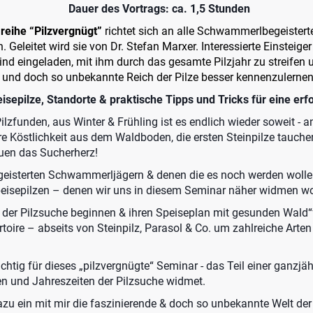
Dauer des Vortrags: ca. 1,5 Stunden
reihe
“Pilzvergnügt”
richtet sich an alle Schwammerlbegeisterte
 Geleitet wird sie von Dr. Stefan Marxer. Interessierte Einsteiger
d eingeladen, mit ihm durch das gesamte Pilzjahr zu streifen 
und doch so unbekannte Reich der Pilze besser kennenzulernen
isepilze, Standorte & praktische Tipps und Tricks für eine erf
lzfunden, aus Winter & Frühling ist es endlich wieder soweit - a
re Köstlichkeit aus dem Waldboden, die ersten Steinpilze tauche
uen das Sucherherz!
eisterten Schwammerljägern & denen die es noch werden wollen 
eisepilzen – denen wir uns in diesem Seminar näher widmen wo
 der Pilzsuche beginnen & ihren Speiseplan mit gesunden Wald“f
ertoire – abseits von Steinpilz, Parasol & Co. um zahlreiche Art
chtig für dieses „pilzvergnügte“ Seminar - das Teil einer ganzjäh
en und Jahreszeiten der Pilzsuche widmet.
dazu ein mit mir die faszinierende & doch so unbekannte Welt der