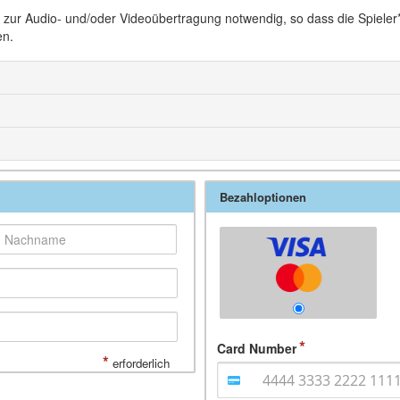
l zur Audio- und/oder Videoübertragung notwendig, so dass die Spieler
en.
Bezahloptionen
Card Number
*
erforderlich