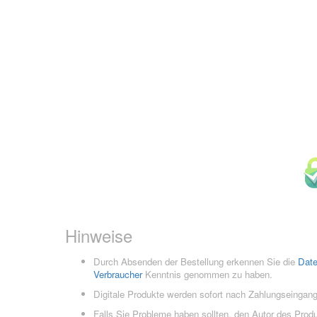
Hinweise
Durch Absenden der Bestellung erkennen Sie die
Dat
Verbraucher
Kenntnis genommen zu haben.
Digitale Produkte werden sofort nach Zahlungseingang
Falls Sie Probleme haben sollten, den Autor des Prod