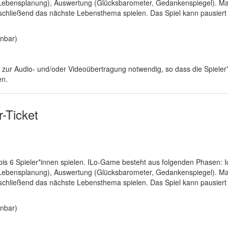
ld, Lebensplanung), Auswertung (Glücksbarometer, Gedankenspiegel). M
ließend das nächste Lebensthema spielen. Das Spiel kann pausiert 
inbar)
l zur Audio- und/oder Videoübertragung notwendig, so dass die Spieler
en.
r-Ticket
is 6 Spieler*innen spielen. ILo-Game besteht aus folgenden Phasen: Ide
ld, Lebensplanung), Auswertung (Glücksbarometer, Gedankenspiegel). M
ließend das nächste Lebensthema spielen. Das Spiel kann pausiert 
inbar)