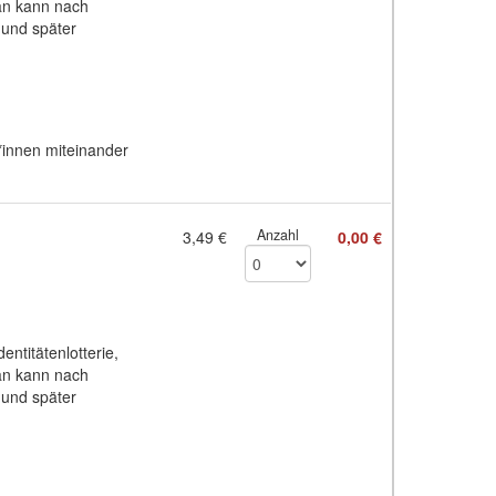
an kann nach
und später
*innen miteinander
Anzahl
3,49 €
0,00 €
ntitätenlotterie,
an kann nach
und später