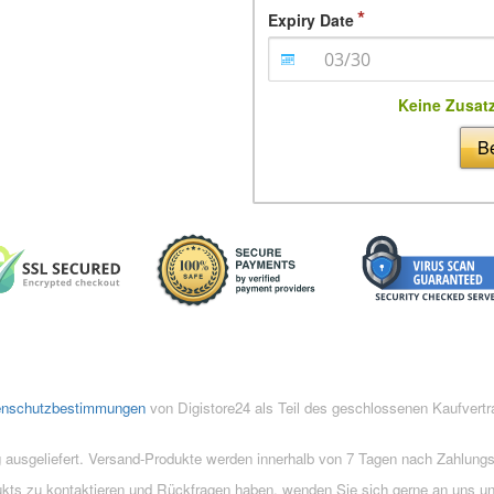
Expiry Date
Keine Zusat
Be
enschutzbestimmungen
von Digistore24 als Teil des geschlossenen Kaufvert
 ausgeliefert. Versand-Produkte werden innerhalb von 7 Tagen nach Zahlung
ukts zu kontaktieren und Rückfragen haben, wenden Sie sich gerne an uns un