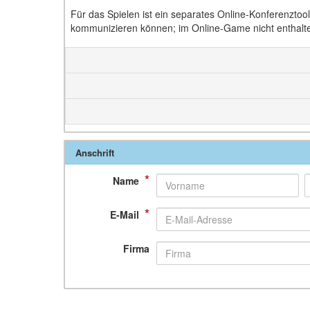
Für das Spielen ist ein separates Online-Konferenztoo
kommunizieren können; im Online-Game nicht enthalt
Anschrift
*
Name
*
E-Mail
Firma