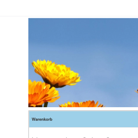
Warenkorb