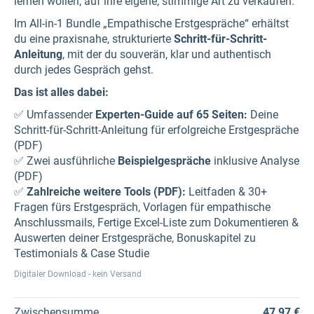
lernen wollen, auf ihre eigene, stimmige Art zu verkaufen.
Im All-in-1 Bundle „Empathische Erstgespräche“ erhältst
du eine praxisnahe, strukturierte
Schritt-für-Schritt-
Anleitung
, mit der du souverän, klar und authentisch
durch jedes Gespräch gehst.
Das ist alles dabei:
✅ Umfassender
Experten-Guide auf 65 Seiten:
Deine
Schritt-für-Schritt-Anleitung für erfolgreiche Erstgespräche
(PDF)
✅ Zwei ausführliche
Beispielgespräche
inklusive Analyse
(PDF)
✅
Zahlreiche weitere Tools (PDF):
Leitfaden & 30+
Fragen fürs Erstgespräch, Vorlagen für empathische
Anschlussmails, Fertige Excel-Liste zum Dokumentieren &
Auswerten deiner Erstgespräche, Bonuskapitel zu
Testimonials & Case Studie
Digitaler Download - kein Versand
Zwischensumme
47,97 €