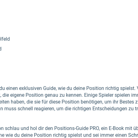
lfeld
d
du einen exklusiven Guide, wie du deine Position richtig spielst.
t, die eigene Position genau zu kennen. Einige Spieler spielen i
keiten haben, die sie für diese Position benötigen, um ihr Bestes
man muss schnell reagieren, um die richtigen Entscheidungen zu tr
n schlau und hol dir den Positions-Guide PRO, ein E-Book mit üb
e wie du deine Position richtig spielst und sei immer einen Schr