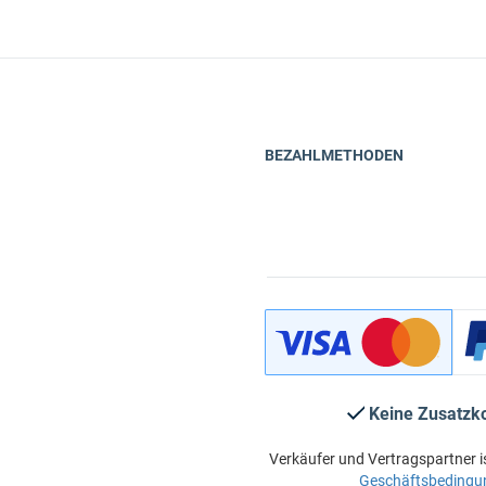
BEZAHLMETHODEN
Keine Zusatzk
Verkäufer und Vertragspartner i
Geschäftsbedingu