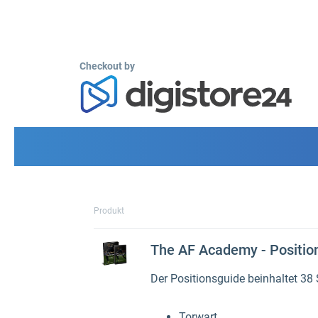
Checkout by
Produkt
The AF Academy - Position
Der Positionsguide beinhaltet 38 
Torwart