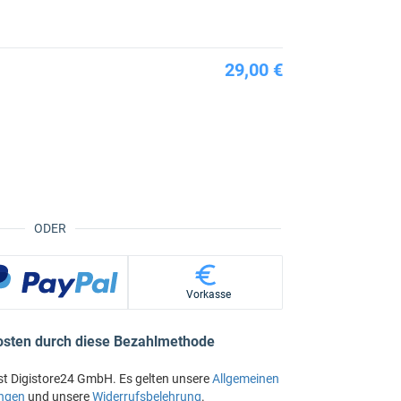
29,00 €
ODER
Vorkasse
osten durch diese Bezahlmethode
st Digistore24 GmbH. Es gelten unsere
Allgemeinen
ngen
und unsere
Widerrufsbelehrung
.