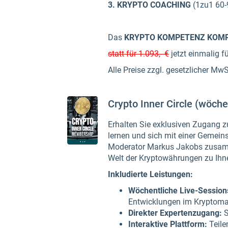
3. KRYPTO COACHING
(1zu1 60-
Das
KRYPTO KOMPETENZ KOM
statt für 1.093,- €
jetzt einmalig f
Alle Preise zzgl. gesetzlicher MwS
Crypto Inner Circle (wöche
Erhalten Sie exklusiven Zugang zu
lernen und sich mit einer Gemei
Moderator Markus Jakobs zusamm
Welt der Kryptowährungen zu Ihnen
Inkludierte Leistungen:
Wöchentliche Live-Session
Entwicklungen im Kryptoma
Direkter Expertenzugang:
S
Interaktive Plattform:
Teile