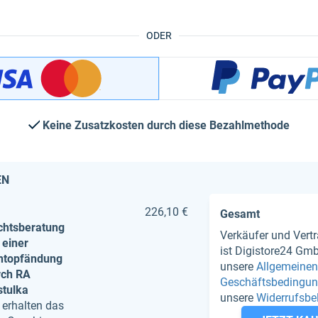
ODER
Keine Zusatzkosten durch diese Bezahlmethode
EN
226,10 €
Gesamt
chtsberatung
Verkäufer und Vert
 einer
ist Digistore24 Gmb
ntopfändung
unsere
Allgemeinen
rch RA
Geschäftsbedingu
stulka
unsere
Widerrufsbe
 erhalten das