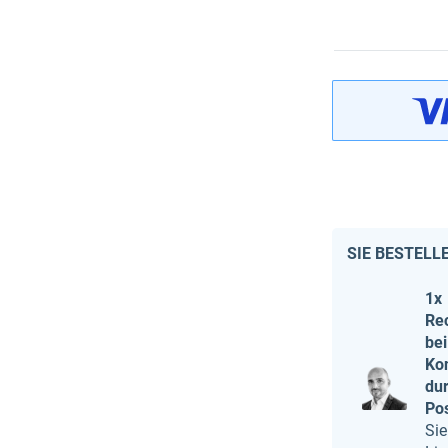
SIE BESTELL
1x
Re
bei
Ko
du
Po
Sie