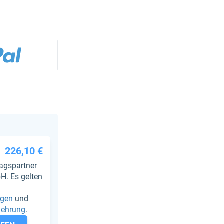
226,10 €
ragspartner
H. Es gelten
ngen
und
lehrung
.