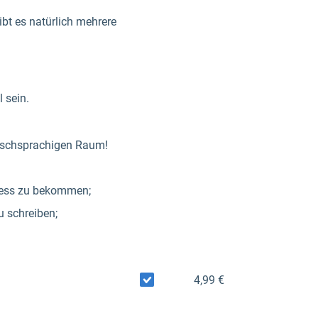
ibt es natürlich mehrere
 sein.
utschsprachigen Raum!
iness zu bekommen;
u schreiben;
4,99 €