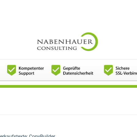
erkaufstexte: CopyBuilder.