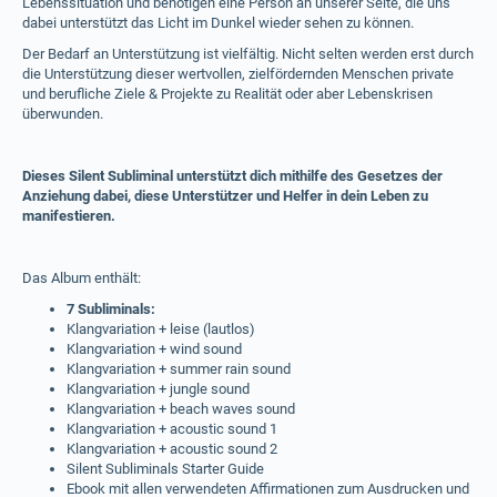
Lebenssituation und benötigen eine Person an unserer Seite, die uns
dabei unterstützt das Licht im Dunkel wieder sehen zu können.
Der Bedarf an Unterstützung ist vielfältig. Nicht selten werden erst durch
die Unterstützung dieser wertvollen, zielfördernden Menschen private
und berufliche Ziele & Projekte zu Realität oder aber Lebenskrisen
überwunden.
Dieses Silent Subliminal unterstützt dich mithilfe des Gesetzes der
Anziehung dabei, diese Unterstützer und Helfer in dein Leben zu
manifestieren.
Das Album enthält:
7 Subliminals:
Klangvariation + leise (lautlos)
Klangvariation + wind sound
Klangvariation + summer rain sound
Klangvariation + jungle sound
Klangvariation + beach waves sound
Klangvariation + acoustic sound 1
Klangvariation + acoustic sound 2
Silent Subliminals Starter Guide
Ebook mit allen verwendeten Affirmationen zum Ausdrucken und