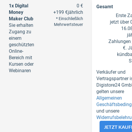
1x Digital
0 €
Gesamt
Money
+
199 €
jährlich
Erste Z
Maker Club
* Einschließlich
jetzt über 
Mehrwertsteuer
Sie erhalten
16.0
Zugang zu
jä
einem
Zahlungen 
geschützten
€. J
Online-
kündbar
Bereich mit
S
Kursen oder
Webinaren
Verkäufer und
Vertragspartner i
Digistore24 Gmb
gelten unsere
Allgemeinen
Geschäftsbedin
und unsere
Widerrufsbelehr
JETZT KAUF