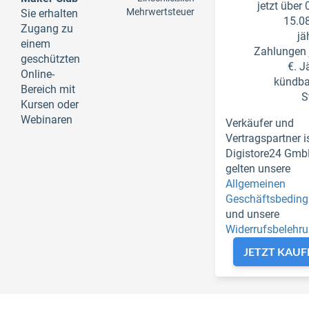
jetzt über 
Mehrwertsteuer
Sie erhalten
15.0
Zugang zu
jä
einem
Zahlungen 
geschützten
€. J
Online-
kündbar
Bereich mit
S
Kursen oder
Webinaren
Verkäufer und
Vertragspartner i
Digistore24 Gmb
gelten unsere
Allgemeinen
Geschäftsbedin
und unsere
Widerrufsbelehr
JETZT KAUF