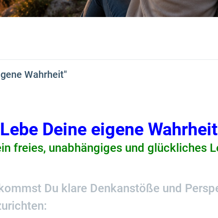
igene Wahrheit"
Lebe Deine eigene Wahrheit
ein freies, unabhängiges und glückliches 
kommst Du klare Denkanstöße und Perspekt
urichten: