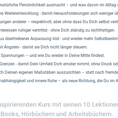
 natürliche Persönlichkeit ausmacht – und was davon im Alltag o
che Weiterentwicklung - damit Herausforderungen sich weniger ü
ungen anderer – respektvoll, aber ohne dass Du Dich selbst verli
teressen ruhiger vertrittst - ohne Dich ständig zu rechtfertigen.
aus übertriebener Anpassung löst - und wieder mehr Selbstbesti
Ängsten - damit sie Dich nicht länger steuern.
 Spannungen – und wie Du wieder in Deine Mitte findest.
e Grenzen - damit Dein Umfeld Dich ernster nimmt, ohne Druck o
ch Deinen eigenen Maßstäben auszurichten – statt nach fremd
Unabhängigkeit und innere Ruhe – als neue Richtung, die Du im A
inspirierenden Kurs mit seinen 10 Lektione
eBooks, Hörbüchern und Arbeitsbüchern.