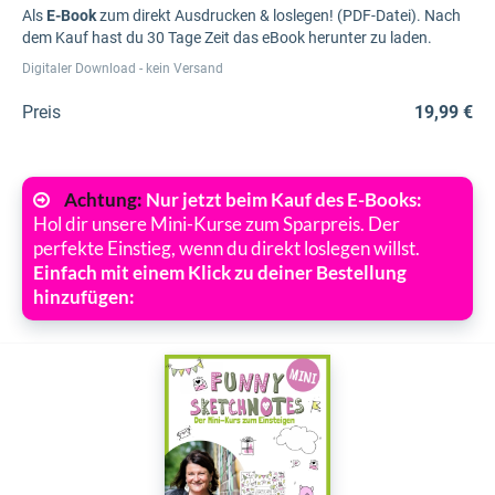
Als
E-Book
zum direkt Ausdrucken & loslegen! (PDF-Datei). Nach
dem Kauf hast du 30 Tage Zeit das eBook herunter zu laden.
Digitaler Download - kein Versand
Preis
19,99 €
Achtung:
Nur jetzt beim Kauf des E-Books:
Hol dir unsere Mini-Kurse zum Sparpreis. Der
perfekte Einstieg, wenn du direkt loslegen willst.
Einfach mit einem Klick zu deiner Bestellung
hinzufügen: