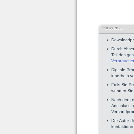
Hinweise
Downloadpro
Durch Absen
Teil des ge
Verbrauche
Digitale Pr
innerhalb v
Falls Sie P
wenden Sie 
Nach dem er
Anschluss a
Versandprod
Der Autor d
kontaktieren