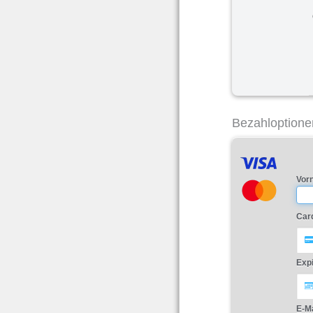
Bezahloptione
Vor
Car
Exp
E-Ma