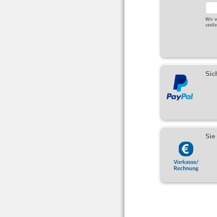
Wir w
stell
Sic
Sie