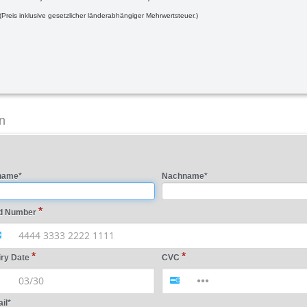
(Preis inklusive gesetzlicher länderabhängiger Mehrwertsteuer.)
n
name
*
Nachname
*
d Number
iry Date
CVC
il
*