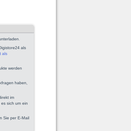
unterladen.
igistore24 als
 als
dukte werden
ckfragen haben,
irekt im
 es sich um ein
n Sie per E-Mail