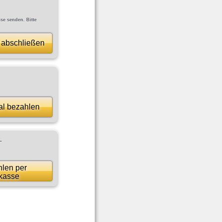
se senden. Bitte
 abschließen
al bezahlen
.
len per
kasse