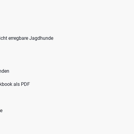
leicht erregbare Jagdhunde
unden
orkbook als PDF
te