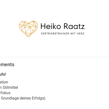
lements
ufs!
ation
 Stilmittel
rfokus
Grundlage deines Erfolgs)