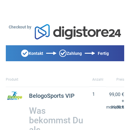
Checkout by
Kontakt
Zahlung
Fertig
Produkt
Anzahl
Preis
1
99,00 €
BelogoSports VIP
+
monatlich
99,00 €
Was
bekommst Du
als