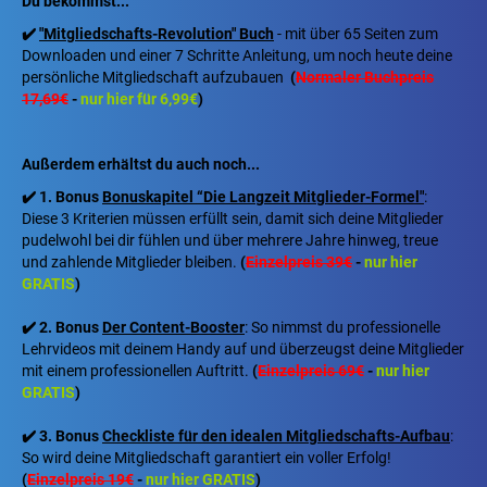
Du bekommst...
✔️
"Mitgliedschafts-Revolution" Buch
- mit über 65 Seiten zum
Downloaden und einer 7 Schritte Anleitung, um noch heute deine
persönliche Mitgliedschaft aufzubauen
(
Normaler Buchpreis
17,69€
-
nur hier für 6,99€
)
Außerdem erhältst du auch noch...
✔️
1. Bonus
Bonuskapitel “Die Langzeit Mitglieder-Formel"
:
Diese 3 Kriterien müssen erfüllt sein, damit sich deine Mitglieder
pudelwohl bei dir fühlen und über mehrere Jahre hinweg, treue
und zahlende Mitglieder bleiben.
(
Einzelpreis 39€
-
nur hier
GRATIS
)
✔️ 2. Bonus
Der Content-Booster
: So nimmst du professionelle
Lehrvideos mit deinem Handy auf und überzeugst deine Mitglieder
mit einem professionellen Auftritt.
(
Einzelpreis 69€
-
nur hier
GRATIS
)
✔️ 3. Bonus
Checkliste für den idealen Mitgliedschafts-Aufbau
:
So wird deine Mitgliedschaft garantiert ein voller Erfolg!
(
Einzelpreis 19€
-
nur hier GRATIS
)