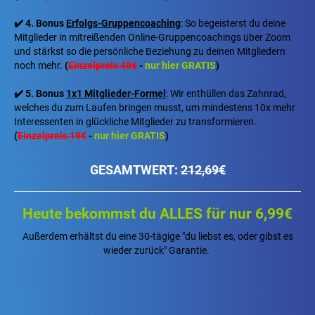
✔️ 4. Bonus
Erfolgs-Gruppencoaching
: So begeisterst du deine
Mitglieder in mitreißenden Online-Gruppencoachings über Zoom
und stärkst so die persönliche Beziehung zu deinen Mitgliedern
noch mehr.
(
Einzelpreis 49€
-
nur hier GRATIS
)
✔️ 5. Bonus
1x1 Mitglieder-Formel
: Wir enthüllen das Zahnrad,
welches du zum Laufen bringen musst, um mindestens 10x mehr
Interessenten in glückliche Mitglieder zu transformieren.
(
Einzelpreis 19€
-
nur hier GRATIS
)
GESAMTWERT:
212,69€
Heute bekommst du ALLES für nur 6,99€
Außerdem erhältst du eine 30-tägige "du liebst es, oder gibst es
wieder zurück" Garantie.