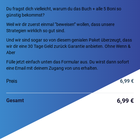
Du fragst dich vielleicht, warum du das Buch + alle 5 Boni so
günstig bekommst?
Weil wir dir zuerst einmal “beweisen” wollen, dass unsere
Strategien wirklich so gut sind.
Und wir sind sogar so von diesem genialen Paket überzeugt, dass
wir dir eine 30 Tage Geld zurück Garantie anbieten. Ohne Wenn &
Aber
Fülle jetzt einfach unten das Formular aus. Du wirst dann sofort
eine Email mit deinem Zugang von uns erhalten.
Preis
6,99 €
6,99 €
Gesamt