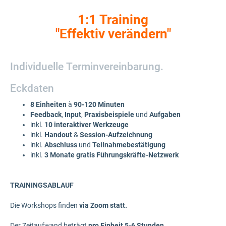
1:1 Training
"Effektiv verändern"
Individuelle Terminvereinbarung.
Eckdaten
8 Einheiten
à
90-120 Minuten
Feedback
,
Input
,
Praxisbeispiele
und
Aufgaben
inkl.
10 interaktiver Werkzeuge
inkl.
Handout
&
Session-Aufzeichnung
inkl.
Abschluss
und
Teilnahmebestätigung
inkl.
3 Monate gratis Führungskräfte-Netzwerk
TRAININGSABLAUF
Die Workshops finden
via Zoom statt.
Der Zeitaufwand beträgt
pro Einheit 5-6 Stunden
.