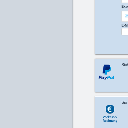
Exp
E-M
Sic
Sie