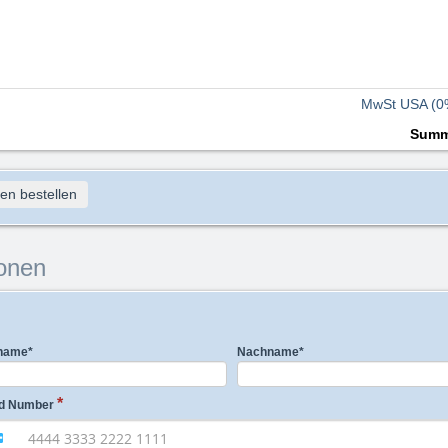
MwSt USA (0
Sum
en bestellen
onen
name
*
Nachname
*
d Number