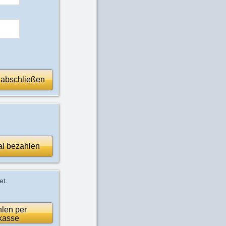
 abschließen
al bezahlen
et.
len per
kasse