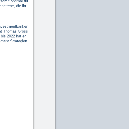
somit optimal für
rittene, die ihr
Investmentbanken
hat Thomas Gross
 bis 2022 hat er
ement Strategien