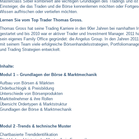
Masterclass Silber kombiniert alle wichtigen Grundlagen des Tradings und ist 
Einsteiger, die das Traden und die Börse kennenlernen möchten oder Fortgesch
Wissen auffrischen oder vertiefen möchten.
Lernen Sie vom Top Trader Thomas Gross.
Thomas Gross hat seine Trading Karriere in den 90er Jahren bei namhaften 
gestartet und bis 2010 war er aktiver Trader und Investment Manager. 2011 
sein eigenes Family Office gegründet: die Angelus Group. In den Jahren 2011
mit seinem Team viele erfolgreiche Börsenhandelsstrategien, Portfoliomanag
und Trading Strategien entwickelt.
Inhalte:
Modul 1 – Grundlagen der Börse & Marktmechanik
Aufbau von Börsen & Märkten
Orderbuchlogik & Preisbildung
Unterschiede von Börsenprodukten
Marktteilnehmer & ihre Rollen
Übersicht Ordertypen & Marktstruktur
Grundlagen der Börse & Marktmechanik
Modul 2 -Trends & technische Muster
Chartbasierte Trendidentifikation