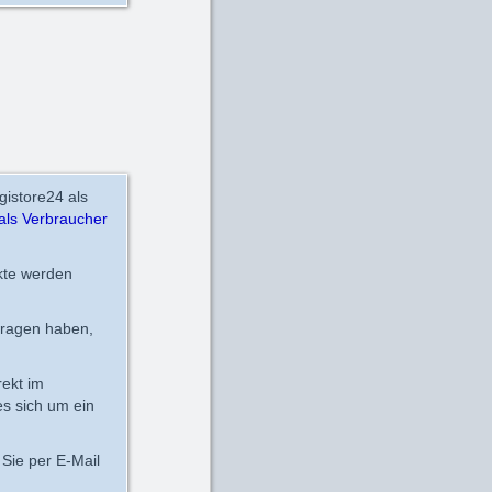
gistore24 als
als Verbraucher
kte werden
fragen haben,
rekt im
es sich um ein
Sie per E-Mail