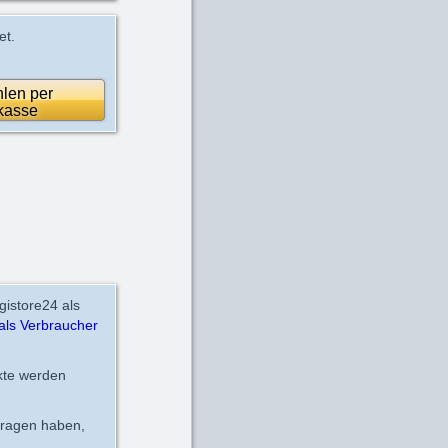
et.
len per
kasse
gistore24 als
als Verbraucher
kte werden
fragen haben,