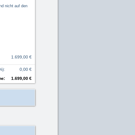
nd nicht auf den
1.699,00 €
%)
:
0,00 €
me
:
1.699,00 €