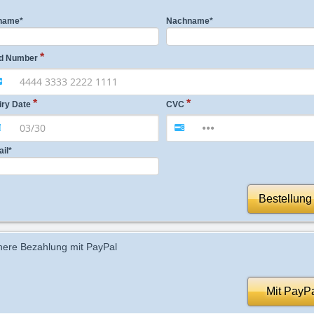
name
*
Nachname
*
d Number
iry Date
CVC
ail
*
Bestellung
here Bezahlung mit PayPal
Mit PayP