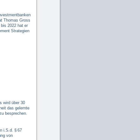
Investmentbanken
hat Thomas Gross
 bis 2022 hat er
ement Strategien
s wird über 30
heit das gelernte
 zu besprechen.
 i.S.d. § 67
ung von