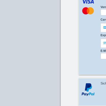
Vor
Car
Exp
E-M
Sic