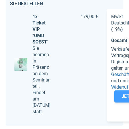
SIE BESTELLEN
1x
179,00 €
MwSt
Ticket
Deutsch
VIP
(19%)
"OMD
Gesamt
SOEST"
Sie
Verkäufe
nehmen
Vertragsp
in
Digistor
Präsenz
gelten u
an dem
Geschäf
Seminar
und uns
teil.
Widerruf
Findet
JE
am
[DATUM]
statt.