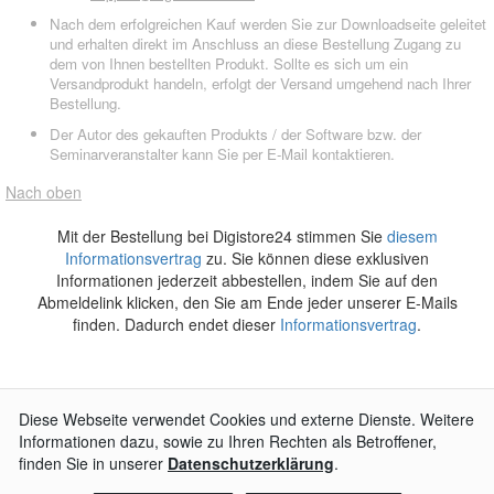
Nach dem erfolgreichen Kauf werden Sie zur Downloadseite geleitet
und erhalten direkt im Anschluss an diese Bestellung Zugang zu
dem von Ihnen bestellten Produkt. Sollte es sich um ein
Versandprodukt handeln, erfolgt der Versand umgehend nach Ihrer
Bestellung.
Der Autor des gekauften Produkts / der Software bzw. der
Seminarveranstalter kann Sie per E-Mail kontaktieren.
Nach oben
Mit der Bestellung bei Digistore24 stimmen Sie
diesem
Informationsvertrag
zu. Sie können diese exklusiven
Informationen jederzeit abbestellen, indem Sie auf den
Abmeldelink klicken, den Sie am Ende jeder unserer E-Mails
finden. Dadurch endet dieser
Informationsvertrag
.
AGB
Impressum
Widerrufsbelehrung
Datenschutzerklärung
Kontakt
© 2026
Digistore24 GmbH, alle Rechte vorbehalten