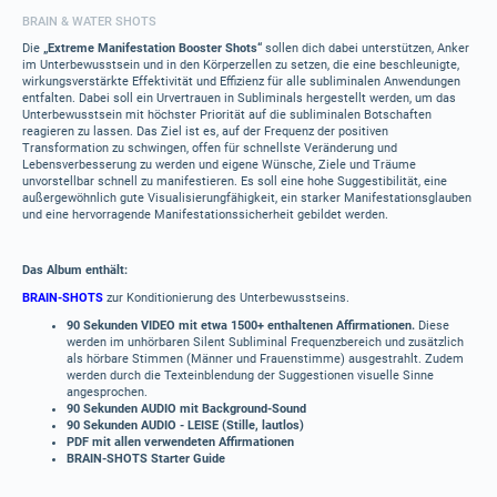
BRAIN & WATER SHOTS
Die
„Extreme Manifestation Booster Shots“
sollen dich dabei unterstützen, Anker
im Unterbewusstsein und in den Körperzellen zu setzen, die eine beschleunigte,
wirkungsverstärkte Effektivität und Effizienz für alle subliminalen Anwendungen
entfalten. Dabei soll ein Urvertrauen in Subliminals hergestellt werden, um das
Unterbewusstsein mit höchster Priorität auf die subliminalen Botschaften
reagieren zu lassen. Das Ziel ist es, auf der Frequenz der positiven
Transformation zu schwingen, offen für schnellste Veränderung und
Lebensverbesserung zu werden und eigene Wünsche, Ziele und Träume
unvorstellbar schnell zu manifestieren. Es soll eine hohe Suggestibilität, eine
außergewöhnlich gute Visualisierungfähigkeit, ein starker Manifestationsglauben
und eine hervorragende Manifestationssicherheit gebildet werden.
Das Album enthält:
BRAIN-SHOTS
zur Konditionierung des Unterbewusstseins.
90 Sekunden VIDEO mit etwa 1500+ enthaltenen Affirmationen.
Diese
werden im unhörbaren Silent Subliminal Frequenzbereich und zusätzlich
als hörbare Stimmen (Männer und Frauenstimme) ausgestrahlt. Zudem
werden durch die Texteinblendung der Suggestionen visuelle Sinne
angesprochen.
90 Sekunden AUDIO mit Background-Sound
90 Sekunden AUDIO - LEISE (Stille, lautlos)
PDF mit allen verwendeten Affirmationen
BRAIN-SHOTS Starter Guide