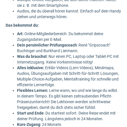
sie z. B. mit dem Smartphone.
Audios, die du überall hören kannst. Einfach auf dein Handy
ziehen und unterwegs hören.
Das bekommst du:
Art:
Online-Mitgliederbereich. Du bekommst deine
Zugangsdaten per E-Mail.
Dein persönlicher Prüfungscoach
: René "Gripscoach"
Buchinger und Burkhard Liermann.
Was du brauchst
: Nur einen PC, Laptop oder Tablet-PC mit
Internetzugang. Keine Vorkenntnisse nötig!
Alles inklusive:
Erklär-Videos (Lern-Videos), Mindmaps,
Audios, Übungsaufgaben mit Schritt-für-Schritt Lösungen,
Multiple-Choice-Aufgaben, Mentaltraining für schnelle und
effiziente Lernerfolge.
Flexibles Lernen:
Lerne wann, wo und wie lange du willst.
In deinem Tempo. Es gibt keinen zeitraubenden Pflicht-
Präsenzunterricht! Die Lektionen werden schrittweise
freigegeben, damit du dich stets sicher fühlst.
Start und Ende
: Du startest sofort. Deine Reise endet mit
deiner Prüfung. Längstens jedoch in 24 Monaten.
Kurs-Zugang
: 24 Monate.