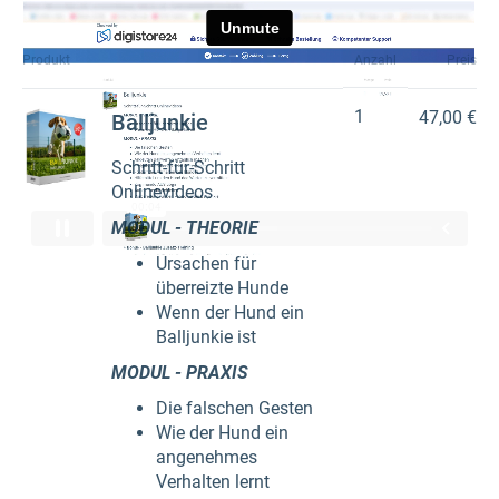
Produkt
Anzahl
Preis
1
47,00 €
Balljunkie
Schritt-für-Schritt
Onlinevideos
MODUL - THEORIE
Ursachen für
überreizte Hunde
Wenn der Hund ein
Balljunkie ist
MODUL - PRAXIS
Die falschen Gesten
Wie der Hund ein
angenehmes
Verhalten lernt