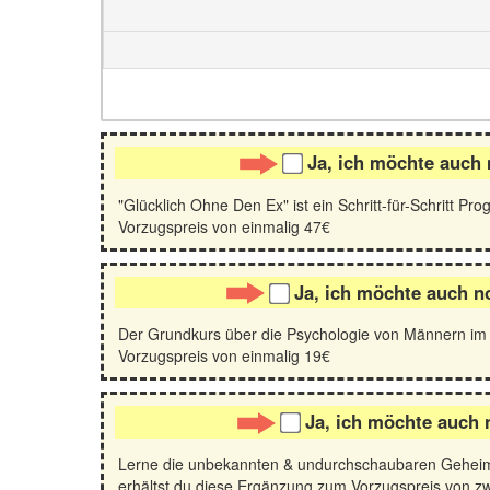
Ja, ich möchte auch 
"Glücklich Ohne Den Ex" ist ein Schritt-für-Schritt Pr
Vorzugspreis von einmalig 47€
Ja, ich möchte auch no
Der Grundkurs über die Psychologie von Männern im T
Vorzugspreis von einmalig 19€
Ja, ich möchte auch 
Lerne die unbekannten & undurchschaubaren Geheimdien
erhältst du diese Ergänzung zum Vorzugspreis von z