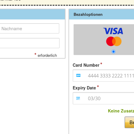
Bezahloptionen
*
erforderlich
Card Number
Expiry Date
Keine Zusat
Be