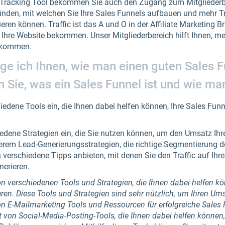
– Tracking Tool bekommen Sie auch den Zugang zum Mitgliederbe
nden, mit welchen Sie Ihre Sales Funnels aufbauen und mehr Tra
eren können. Traffic ist das A und O in der Affiliate Marketing 
 Ihre Website bekommen. Unser Mitgliederbereich hilft Ihnen, mehr
bekommen.
ge ich Ihnen, wie man einen guten Sales F
n Sie, was ein Sales Funnel ist und wie ma
edene Tools ein, die Ihnen dabei helfen können, Ihre Sales Fun
iedene Strategien ein, die Sie nutzen können, um den Umsatz I
erem Lead-Generierungsstrategien, die richtige Segmentierung 
h verschiedene Tipps anbieten, mit denen Sie den Traffic auf Ihr
erieren.
on verschiedenen Tools und Strategien, die Ihnen dabei helfen kö
ren. Diese Tools und Strategien sind sehr nützlich, um Ihren Ums
von E-Mailmarketing Tools und Ressourcen für erfolgreiche Sales 
von Social-Media-Posting-Tools, die Ihnen dabei helfen können,