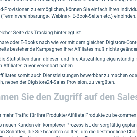
-Provisionen zu ermöglichen, können Sie einfach Ihren individue
 (Terminvereinbarungs-, Webinar-, E-Book-Seiten etc.) einbinden. E
lcher Seite das Tracking hinterlegt ist.
inare oder E-Books nach wie vor mit dem gleichen Digistore-Cont
ereits bestehende Kampagnen Ihrer Affiliates muß nichts geände
die Statistiken dann ablesen und Ihre Auszahlung eigenständig mi
 Affiliates zuvor vereinbart haben.
 Affiliates somit auch Dienstleistungen bewerbbar zu machen oder
, neben der Digistore24-Sales Provision, zu vergüten.
men Sie den Zugriff auf den Sale
en mehr Traffic für Ihre Produkte/Affiliate Produkte zu bekommen
es neuen Kunden ein komplexer Prozess ist, der sorgfältig gepla
on Schritten, die Sie beachten sollten, um die bestmögliche Cha