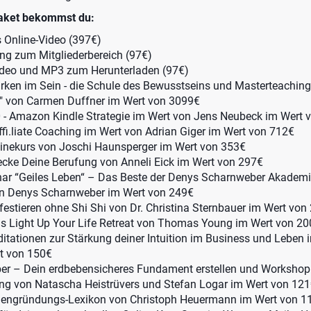
aket bekommst du:
s Online-Video (397€)
ng zum Mitgliederbereich (97€)
Video und MP3 zum Herunterladen (97€)
irken im Sein - die Schule des Bewusstseins und Masterteaching
" von Carmen Duffner im Wert von 3099€
.0 - Amazon Kindle Strategie im Wert von Jens Neubeck im Wert 
fi.liate Coaching im Wert von Adrian Giger im Wert von 712€
inekurs von Joschi Haunsperger im Wert von 353€
ecke Deine Berufung von Anneli Eick im Wert von 297€
r “Geiles Leben“ – Das Beste der Denys Scharnweber Akademi
on Denys Scharnweber im Wert von 249€
estieren ohne Shi Shi von Dr. Christina Sternbauer im Wert von
as Light Up Your Life Retreat von Thomas Young im Wert von 2
tationen zur Stärkung deiner Intuition im Business und Leben 
t von 150€
er – Dein erdbebensicheres Fundament erstellen und Workshop
 von Natascha Heistrüvers und Stefan Logar im Wert von 12
mengründungs-Lexikon von Christoph Heuermann im Wert von 1