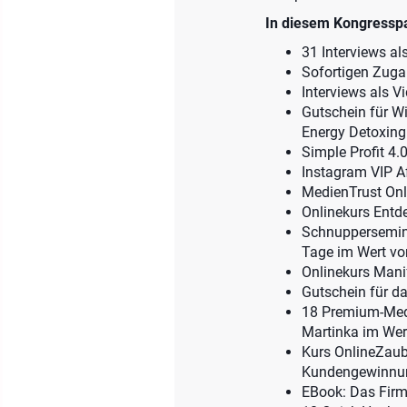
In diesem Kongressp
31 Interviews al
Sofortigen Zuga
Interviews als 
Gutschein für W
Energy Detoxing
Simple Profit 4
Instagram VIP Af
MedienTrust Onl
Onlinekurs Entd
Schnuppersemina
Tage im Wert v
Onlinekurs Manif
Gutschein für d
18 Premium-Medi
Martinka im Wer
Kurs OnlineZaub
Kundengewinnung
EBook: Das Fir