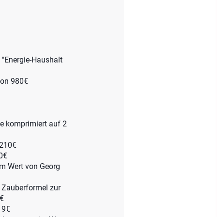
 "Energie-Haushalt
von 980€
e komprimiert auf 2
 210€
00€
im Wert von Georg
 Zauberformel zur
1€
19€