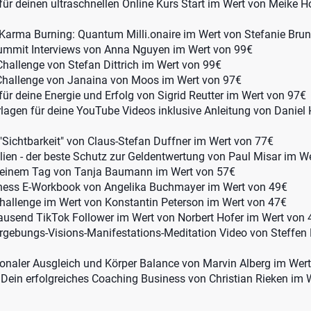
für deinen ultraschnellen Online Kurs Start im Wert von Meike 
Karma Burning: Quantum Milli.onaire im Wert von Stefanie Bru
it Interviews von Anna Nguyen im Wert von 99€
Challenge von Stefan Dittrich im Wert von 99€
Challenge von Janaina von Moos im Wert von 97€
 für deine Energie und Erfolg von Sigrid Reutter im Wert von 97€
rlagen für deine YouTube Videos inklusive Anleitung von Daniel
"Sichtbarkeit" von Claus-Stefan Duffner im Wert von 77€
ien - der beste Schutz zur Geldentwertung von Paul Misar im W
einem Tag von Tanja Baumann im Wert von 57€
iness E-Workbook von Angelika Buchmayer im Wert von 49€
allenge im Wert von Konstantin Peterson im Wert von 47€
Tausend TikTok Follower im Wert von Norbert Hofer im Wert von
rgebungs-Visions-Manifestations-Meditation Video von Steffen
ionaler Ausgleich und Körper Balance von Marvin Alberg im Wer
 Dein erfolgreiches Coaching Business von Christian Rieken im 