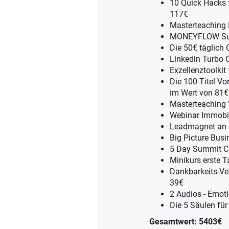
10 Quick Hacks 
117€
Masterteaching 
MONEYFLOW Summ
Die 50€ täglich 
Linkedin Turbo 
Exzellenztoolkit
Die 100 Titel Vo
im Wert von 81€
Masterteaching 
Webinar Immobil
Leadmagnet an 
Big Picture Bus
5 Day Summit Ch
Minikurs erste 
Dankbarkeits-Ve
39€
2 Audios - Emot
Die 5 Säulen für
Gesamtwert: 5403€