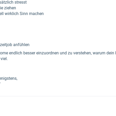
ätzlich stresst
ie ziehen
ell wirklich Sinn machen
lzeitjob anfühlen
ptome endlich besser einzuordnen und zu verstehen, warum dein
viel.
enigstens,
“