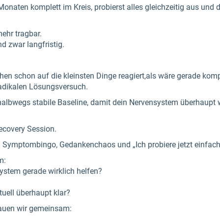
onaten komplett im Kreis, probierst alles gleichzeitig aus und d
mehr tragbar.
d zwar langfristig.
en schon auf die kleinsten Dinge reagiert,als wäre gerade ko
radikalen Lösungsversuch.
halbwegs stabile Baseline, damit dein Nervensystem überhaupt w
ecovery Session.
Symptombingo, Gedankenchaos und „Ich probiere jetzt einfach a
m:
ystem gerade wirklich helfen?
uell überhaupt klar?
hauen wir gemeinsam: